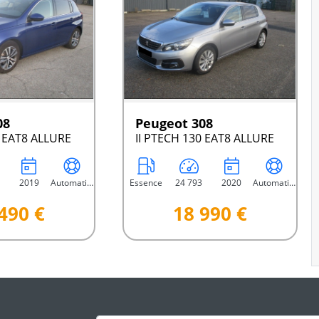
08
Peugeot 308
0 EAT8 ALLURE
II PTECH 130 EAT8 ALLURE
2019
Automatique
Essence
24 793
2020
Automatique
490 €
18 990 €