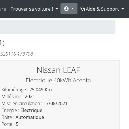
ure
Trouver sa voiture !
Aide & Support
1)
#1525116-173708
Nissan LEAF
Electrique 40kWh Acenta
Kilométrage :
25 049 Km
Millésime :
2021
Mise en circulation :
17/08/2021
Énergie :
Électrique
Boite :
Automatique
Porte :
5