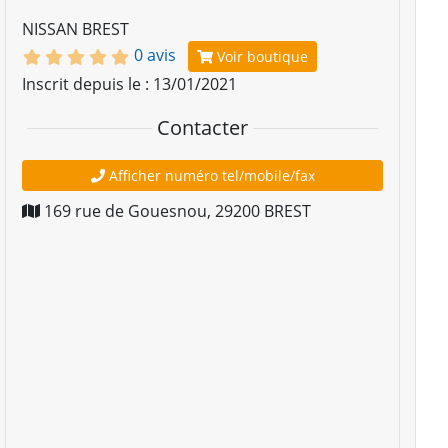
NISSAN BREST
0 avis
Voir boutique
Inscrit depuis le : 13/01/2021
Contacter
Afficher numéro tel/mobile/fax
169 rue de Gouesnou
,
29200
BREST