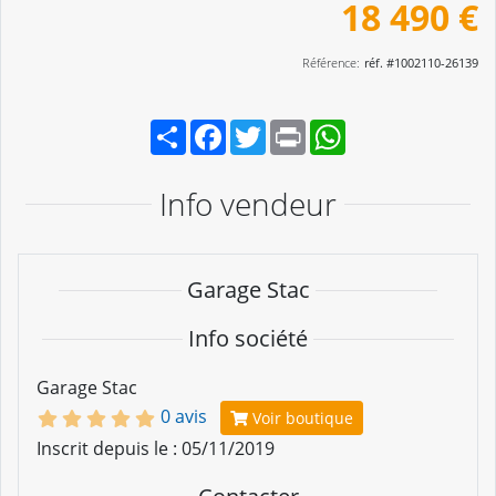
18 490 €
Référence:
réf. #1002110-26139
Partager
Facebook
Twitter
Print
WhatsApp
Info vendeur
Garage Stac
Info société
Garage Stac
0 avis
Voir boutique
Inscrit depuis le : 05/11/2019