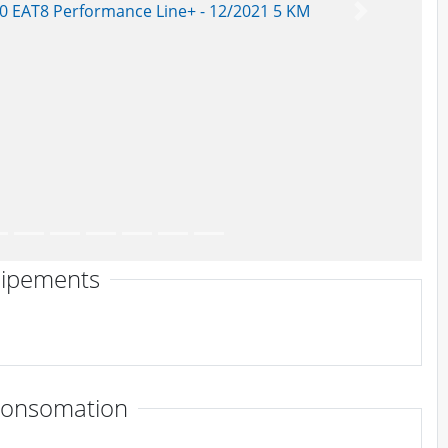
Suivant
ipements
consomation