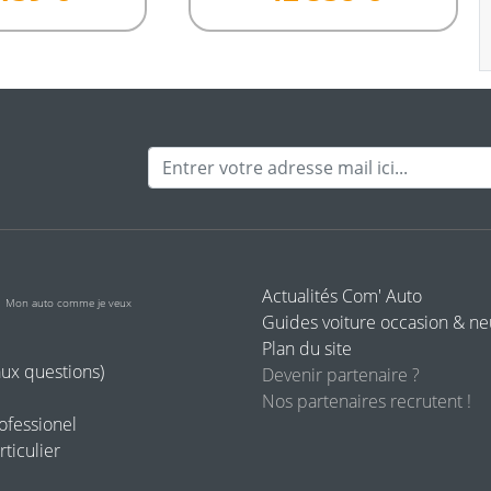
Adresse mail
o
Actualités Com' Auto
Mon auto comme je veux
Guides voiture occasion & n
Plan du site
aux questions)
Devenir partenaire ?
Nos partenaires recrutent !
rofessionel
rticulier