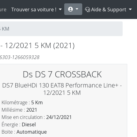
ure
Trouver sa voiture !
Aide & Support
5 KM
- 12/2021 5 KM (2021)
906303-1266059328
Ds DS 7 CROSSBACK
DS7 BlueHDi 130 EAT8 Performance Line+ -
12/2021 5 KM
Kilométrage :
5 Km
Millésime :
2021
Mise en circulation :
24/12/2021
Énergie :
Diesel
Boite :
Automatique