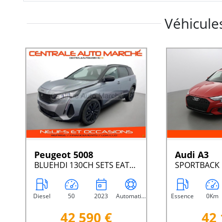
Véhicules
Peugeot 5008
Audi A3
BLUEHDI 130CH SETS EAT8 GT
Diesel
50
2023
Automatique
Essence
0Km
42 590 €
42 